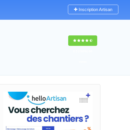
Inscription Artisan
9,5
(100%)
60
votes