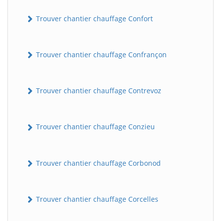
Trouver chantier chauffage Confort
Trouver chantier chauffage Confrançon
Trouver chantier chauffage Contrevoz
BatiWebPro
B
Trouver chantier chauffage Conzieu
Assistant en ligne
B
Trouver chantier chauffage Corbonod
Trouver chantier chauffage Corcelles
BatiWebPro