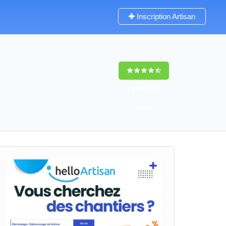
Inscription Artisan
9,5
(100%)
58
votes