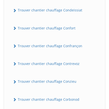
Trouver chantier chauffage Condeissiat
Trouver chantier chauffage Confort
Trouver chantier chauffage Confrançon
BatiWebPro
B
Assistant en ligne
Trouver chantier chauffage Contrevoz
B
Trouver chantier chauffage Conzieu
Trouver chantier chauffage Corbonod
BatiWebPro