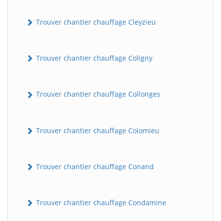
Trouver chantier chauffage Cleyzieu
Trouver chantier chauffage Coligny
Trouver chantier chauffage Collonges
BatiWebPro
B
Assistant en ligne
Trouver chantier chauffage Colomieu
B
Trouver chantier chauffage Conand
Trouver chantier chauffage Condamine
BatiWebPro