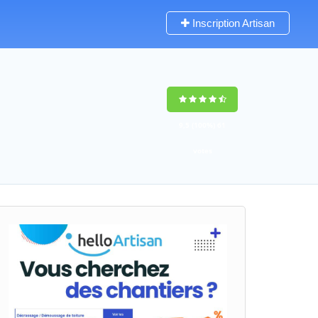
Inscription Artisan
9,5
(100%)
61
votes