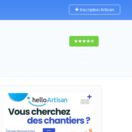
Inscription Artisan
9,5
(100%)
68
votes