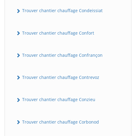
Trouver chantier chauffage Condeissiat
Trouver chantier chauffage Confort
Trouver chantier chauffage Confrançon
BatiWebPro
B
Trouver chantier chauffage Contrevoz
Assistant en ligne
B
Trouver chantier chauffage Conzieu
Trouver chantier chauffage Corbonod
BatiWebPro