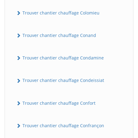
Trouver chantier chauffage Colomieu
Trouver chantier chauffage Conand
Trouver chantier chauffage Condamine
BatiWebPro
B
Assistant en ligne
Trouver chantier chauffage Condeissiat
B
Trouver chantier chauffage Confort
Trouver chantier chauffage Confrançon
BatiWebPro