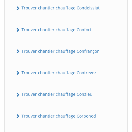
Trouver chantier chauffage Condeissiat
Trouver chantier chauffage Confort
Trouver chantier chauffage Confrançon
BatiWebPro
B
Trouver chantier chauffage Contrevoz
Assistant en ligne
Trouver chantier chauffage Conzieu
B
Trouver chantier chauffage Corbonod
BatiWebPro