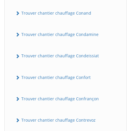
Trouver chantier chauffage Conand
Trouver chantier chauffage Condamine
Trouver chantier chauffage Condeissiat
BatiWebPro
B
Assistant en ligne
Trouver chantier chauffage Confort
B
Trouver chantier chauffage Confrançon
Trouver chantier chauffage Contrevoz
BatiWebPro