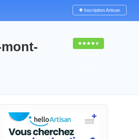
Inscription Artisan
-mont-
9,5
(100%)
75
votes