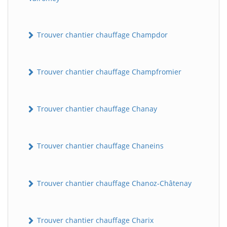
Trouver chantier chauffage Champdor
Trouver chantier chauffage Champfromier
Trouver chantier chauffage Chanay
BatiWebPro
B
Assistant en ligne
Trouver chantier chauffage Chaneins
B
Trouver chantier chauffage Chanoz-Châtenay
Trouver chantier chauffage Charix
BatiWebPro