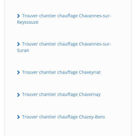
Trouver chantier chauffage Chavannes-sur-
Reyssouze
Trouver chantier chauffage Chavannes-sur-
Suran
Trouver chantier chauffage Chaveyriat
BatiWebPro
B
Assistant en ligne
Trouver chantier chauffage Chavornay
B
Trouver chantier chauffage Chazey-Bons
BatiWebPro