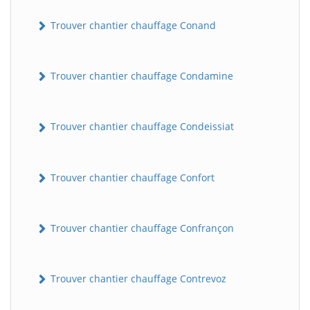
Trouver chantier chauffage Conand
Trouver chantier chauffage Condamine
Trouver chantier chauffage Condeissiat
BatiWebPro
B
Trouver chantier chauffage Confort
Assistant en ligne
B
Trouver chantier chauffage Confrançon
Trouver chantier chauffage Contrevoz
BatiWebPro