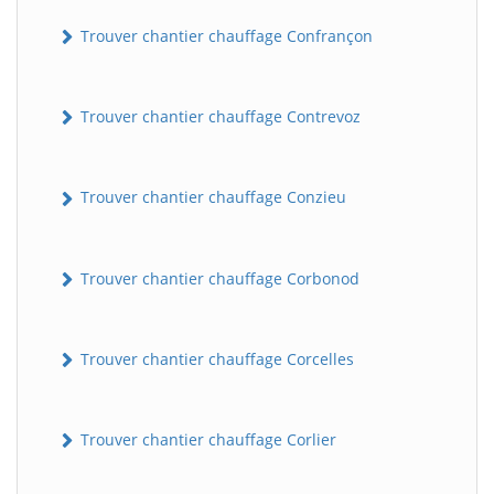
Trouver chantier chauffage Confrançon
Trouver chantier chauffage Contrevoz
Trouver chantier chauffage Conzieu
BatiWebPro
B
Trouver chantier chauffage Corbonod
Assistant en ligne
B
Trouver chantier chauffage Corcelles
Trouver chantier chauffage Corlier
BatiWebPro