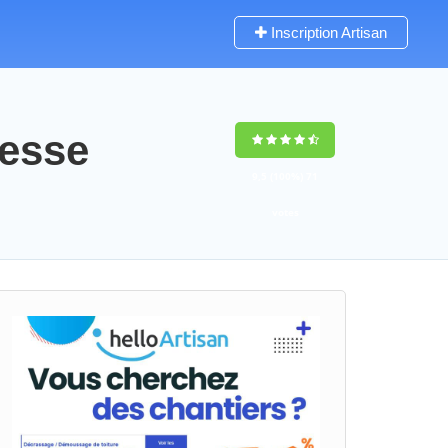
Inscription Artisan
resse
9,5
(100%)
71
votes