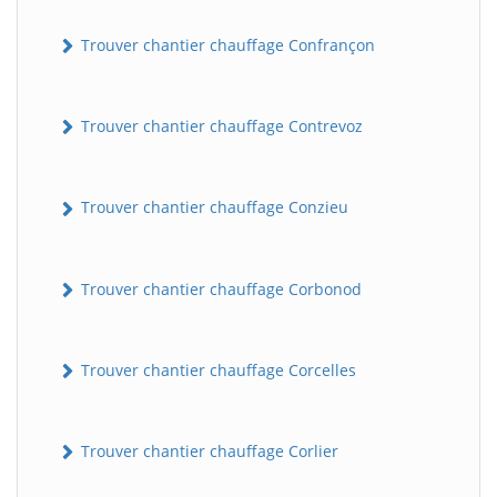
Trouver chantier chauffage Confrançon
Trouver chantier chauffage Contrevoz
Trouver chantier chauffage Conzieu
BatiWebPro
B
Assistant en ligne
Trouver chantier chauffage Corbonod
B
Trouver chantier chauffage Corcelles
Trouver chantier chauffage Corlier
BatiWebPro