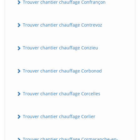
Trouver chantier chauffage Confrançon
Trouver chantier chauffage Contrevoz
Trouver chantier chauffage Conzieu
Trouver chantier chauffage Corbonod
BatiWebPro
B
Assistant en ligne
Trouver chantier chauffage Corcelles
B
Trouver chantier chauffage Corlier
BatiWebPro
Trouver chantier chauffage Cormaranche-en-