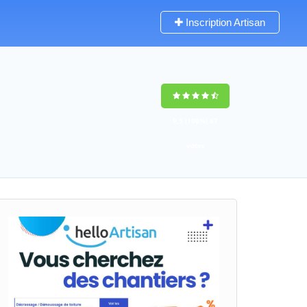
Inscription Artisan
9,5
(100%)
67
votes