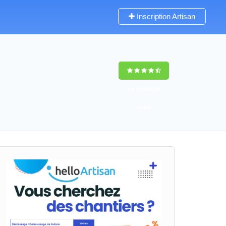
Inscription Artisan
9,5
(100%)
58
votes