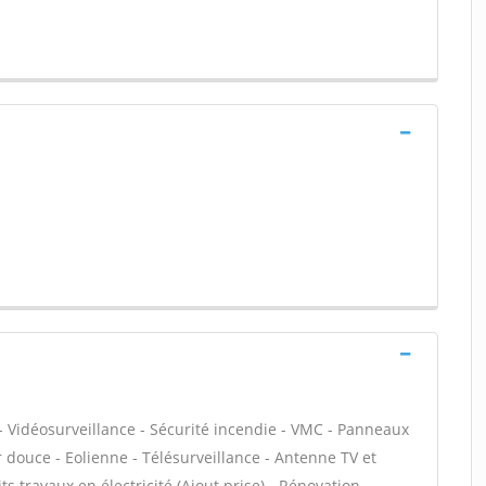
- Vidéosurveillance - Sécurité incendie - VMC - Panneaux
 douce - Eolienne - Télésurveillance - Antenne TV et
ts travaux en électricité (Ajout prise) - Rénovation