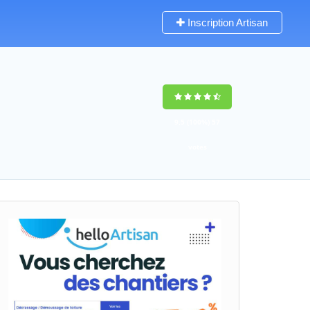
Inscription Artisan
9,5
(100%)
57
votes