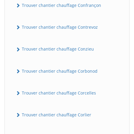
Trouver chantier chauffage Confrançon
Trouver chantier chauffage Contrevoz
Trouver chantier chauffage Conzieu
Trouver chantier chauffage Corbonod
BatiWebPro
B
Assistant en ligne
Trouver chantier chauffage Corcelles
B
Trouver chantier chauffage Corlier
BatiWebPro