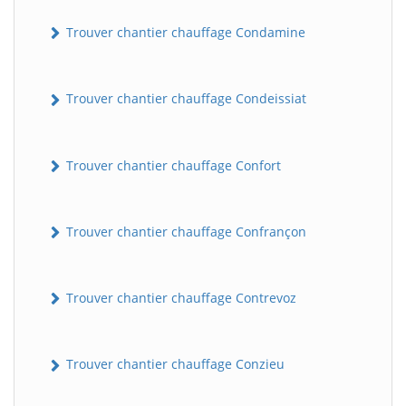
Trouver chantier chauffage Condamine
Trouver chantier chauffage Condeissiat
Trouver chantier chauffage Confort
BatiWebPro
B
Trouver chantier chauffage Confrançon
Assistant en ligne
B
Trouver chantier chauffage Contrevoz
Trouver chantier chauffage Conzieu
BatiWebPro