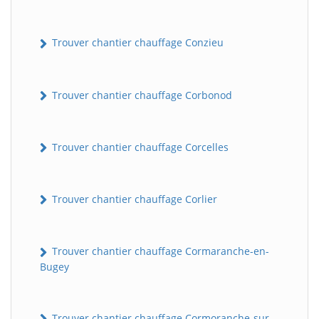
Trouver chantier chauffage Conzieu
Trouver chantier chauffage Corbonod
Trouver chantier chauffage Corcelles
BatiWebPro
B
Assistant en ligne
Trouver chantier chauffage Corlier
B
Trouver chantier chauffage Cormaranche-en-
Bugey
BatiWebPro
Trouver chantier chauffage Cormoranche-sur-