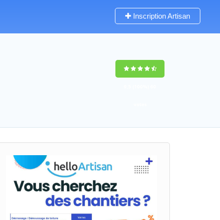
Inscription Artisan
9,5
(100%)
60
votes