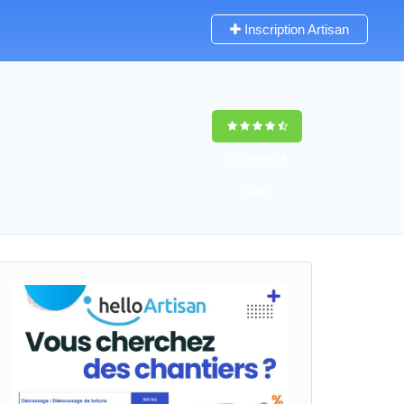
Inscription Artisan
9,5
(100%)
58
votes