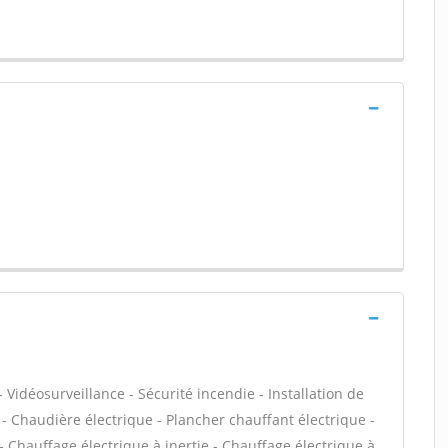
 Vidéosurveillance - Sécurité incendie - Installation de
- Chaudière électrique - Plancher chauffant électrique -
 Chauffage électrique à inertie - Chauffage électrique à