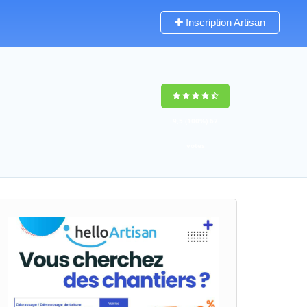
Inscription Artisan
9,5
(100%)
67
votes