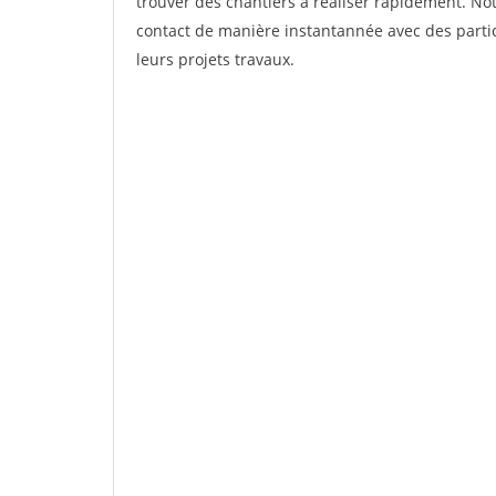
trouver des chantiers à réaliser rapidement. Not
contact de manière instantannée avec des partic
leurs projets travaux.