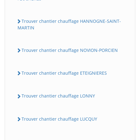
Trouver chantier chauffage HANNOGNE-SAINT-
MARTIN
Trouver chantier chauffage NOVION-PORCIEN
Trouver chantier chauffage ETEIGNIERES
BatiWebPro
B
Assistant en ligne
Trouver chantier chauffage LONNY
B
Trouver chantier chauffage LUCQUY
BatiWebPro