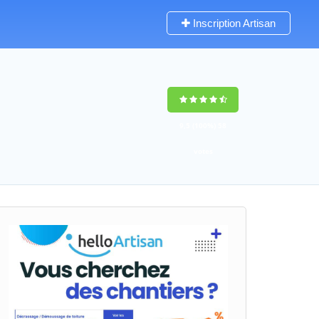
Inscription Artisan
9,5
(100%)
58
votes