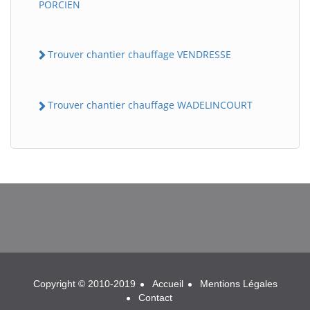
PORCIEN
Trouver chantier chauffage VENDRESSE
Trouver chantier chauffage WADELINCOURT
BatiWebPro
B
Assistant en ligne
B
Copyright © 2010-2019
Accueil
Mentions Légales
Contact
BatiWebPro