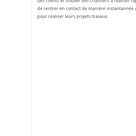
des clients et trouver des chantiers à réaliser 
de rentrer en contact de manière instantannée a
pour réaliser leurs projets travaux.