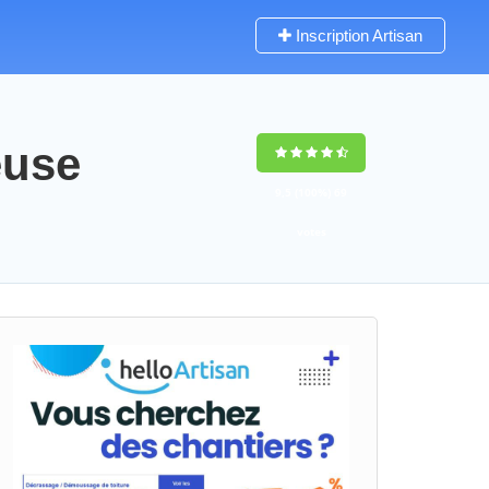
Inscription Artisan
euse
9,5
(100%)
69
votes