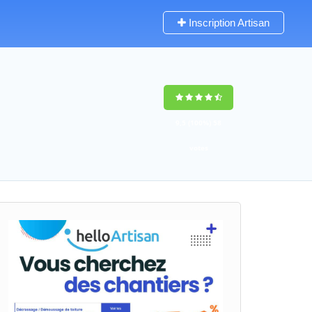
Inscription Artisan
9,5
(100%)
58
votes