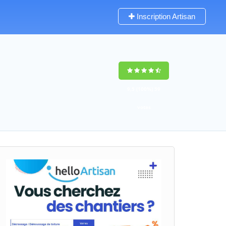
Inscription Artisan
9,5
(100%)
59
votes