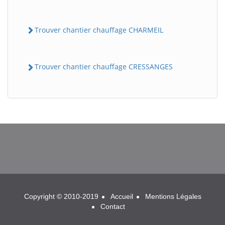
Trouver chantier chauffage CHARMEIL
Trouver chantier chauffage CRESSANGES
BatiWebPro
B
Assistant en ligne
B
Copyright © 2010-2019
Accueil
Mentions Légales
Contact
BatiWebPro