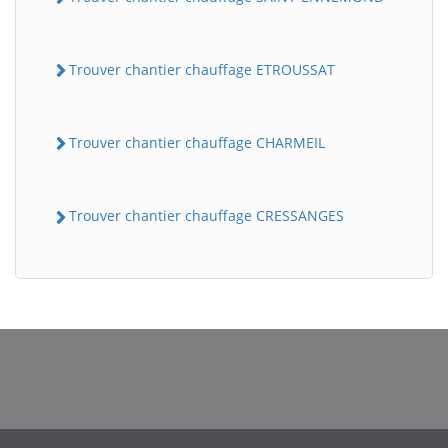
Trouver chantier chauffage ETROUSSAT
Trouver chantier chauffage CHARMEIL
Trouver chantier chauffage CRESSANGES
BatiWebPro
B
Assistant en ligne
B
BatiWebPro