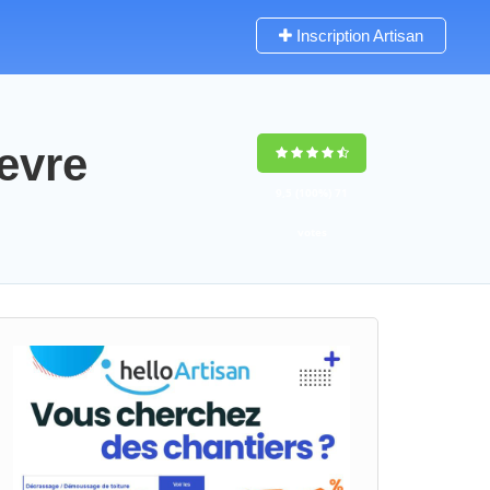
Inscription Artisan
evre
9,5
(100%)
71
votes