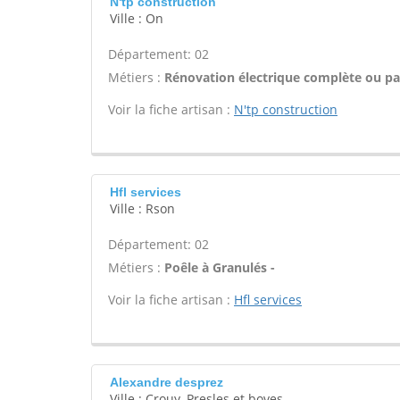
N'tp construction
Ville : On
Département: 02
Métiers :
Rénovation électrique complète ou par
Voir la fiche artisan :
N'tp construction
Hfl services
Ville : Rson
Département: 02
Métiers :
Poêle à Granulés -
Voir la fiche artisan :
Hfl services
Alexandre desprez
Ville : Crouy, Presles et boves