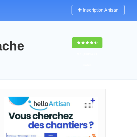
Inscription Artisan
ache
9,5
(100%)
71
votes