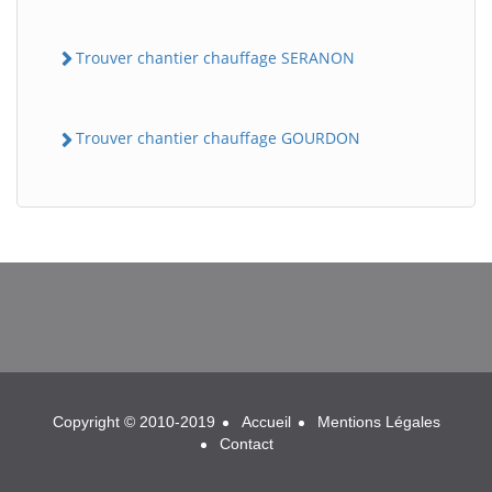
Trouver chantier chauffage SERANON
Trouver chantier chauffage GOURDON
BatiWebPro
B
Assistant en ligne
B
Copyright © 2010-2019
Accueil
Mentions Légales
Contact
BatiWebPro