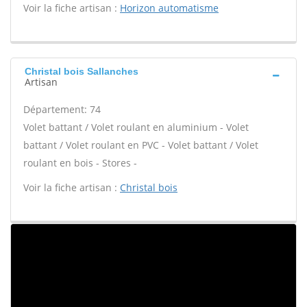
Voir la fiche artisan :
Horizon automatisme
Christal bois Sallanches
Artisan
Département: 74
Volet battant / Volet roulant en aluminium - Volet
battant / Volet roulant en PVC - Volet battant / Volet
roulant en bois - Stores -
Voir la fiche artisan :
Christal bois