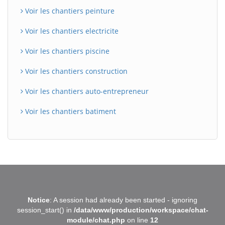
Voir les chantiers peinture
Voir les chantiers electricite
Voir les chantiers piscine
Voir les chantiers construction
Voir les chantiers auto-entrepreneur
Voir les chantiers batiment
BatiWebPro
B
Notice
: A session had already been started - ignoring
Assistant en ligne
session_start() in
/data/www/production/workspace/chat-
module/chat.php
on line
12