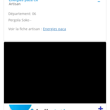
Energies paca Ce
Artisan
Département: 06
Pergola Soko -
Voir la fiche artisan :
Energies paca