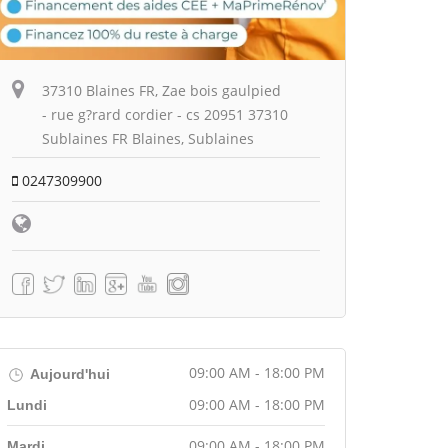
37310 Blaines FR, Zae bois gaulpied
- rue g?rard cordier - cs 20951 37310
Sublaines FR Blaines, Sublaines
0247309900
09:00 AM - 18:00 PM
Aujourd'hui
09:00 AM - 18:00 PM
Lundi
09:00 AM - 18:00 PM
Mardi