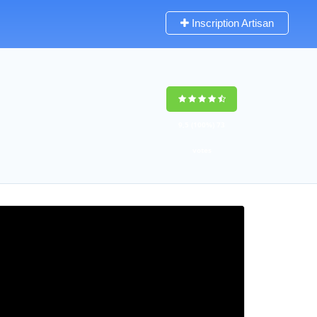
Inscription Artisan
9,5
(100%)
73
votes