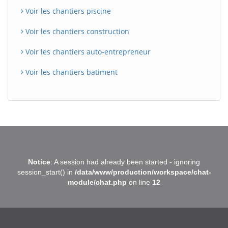
Voir les chantiers piscine
Voir les chantiers construction
Voir les chantiers auto-entrepreneur
Voir les chantiers batiment
BatiWebPro
B
Notice
: A session had already been started - ignoring
Assistant en ligne
session_start() in
/data/www/production/workspace/chat-
module/chat.php
on line
12
B