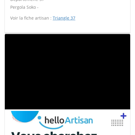
Pergola Soko -
Voir la fiche artisan :
Triangle 37