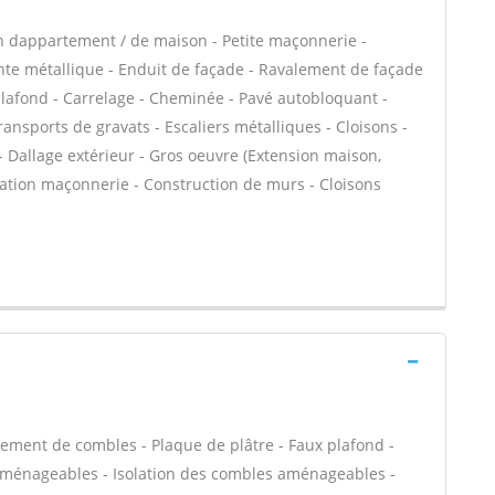
n dappartement / de maison - Petite maçonnerie -
e métallique - Enduit de façade - Ravalement de façade
plafond - Carrelage - Cheminée - Pavé autobloquant -
ransports de gravats - Escaliers métalliques - Cloisons -
- Dallage extérieur - Gros oeuvre (Extension maison,
évation maçonnerie - Construction de murs - Cloisons
ment de combles - Plaque de plâtre - Faux plafond -
 aménageables - Isolation des combles aménageables -