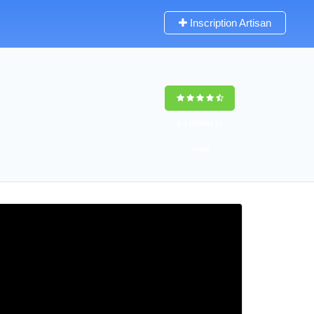
Inscription Artisan
9,5
(100%)
73
votes