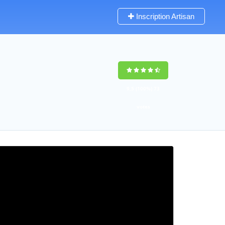
Inscription Artisan
9,5
(100%)
73
votes