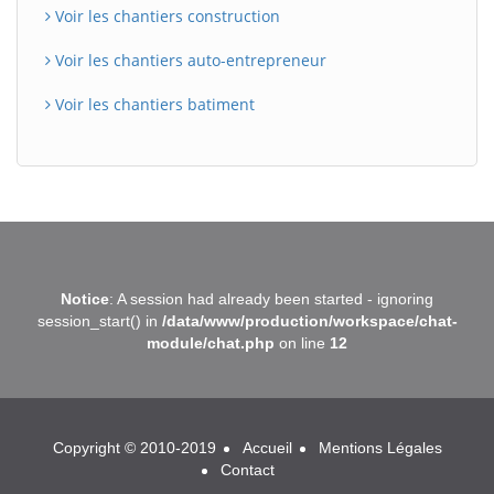
Voir les chantiers construction
Voir les chantiers auto-entrepreneur
Voir les chantiers batiment
BatiWebPro
B
Notice
: A session had already been started - ignoring
Assistant en ligne
session_start() in
/data/www/production/workspace/chat-
module/chat.php
on line
12
B
Copyright © 2010-2019
Accueil
Mentions Légales
Contact