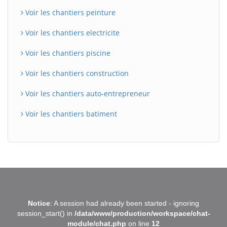
Voir les chantiers peinture
Voir les chantiers electricite
Voir les chantiers piscine
Voir les chantiers construction
Voir les chantiers auto-entrepreneur
Voir les chantiers batiment
BatiWebPro
B
Notice
: A session had already been started - ignoring
Assistant en ligne
session_start() in
/data/www/production/workspace/chat-
module/chat.php
on line
12