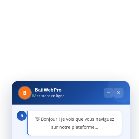
BatiWebPro
B
Assistant en ligne
B
👋 Bonjour ! Je vois que vous naviguez
sur notre plateforme...