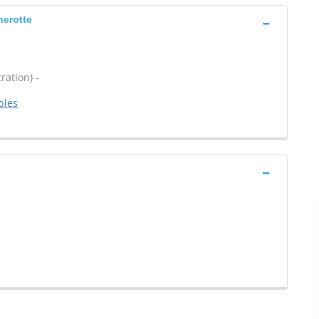
herotte
ration) -
bles