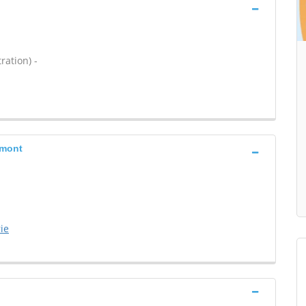
ration) -
rmont
ie