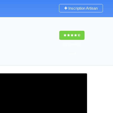
Inscription Artisan
9,5
(100%)
73
votes