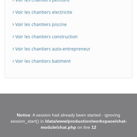
Voir les chantiers electricite
Voir les chantiers piscine
Voir les chantiers construction
Voir les chantiers auto-entrepreneur
Voir les chantiers batiment
BatiWebPro
B
Notice
: A session had already been started - ignoring
Assistant en ligne
session_start() in
/data/www/production/workspace/chat-
module/chat.php
on line
12
B