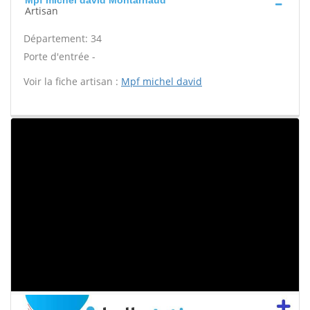
Mpf michel david Montarnaud
Artisan
Département: 34
Porte d'entrée -
Voir la fiche artisan :
Mpf michel david